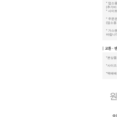
* 업소
(추가비
* 사이
* 주문
(업소용
* 가스
바랍니다
*본상품
*사이즈
*택배
원
최대