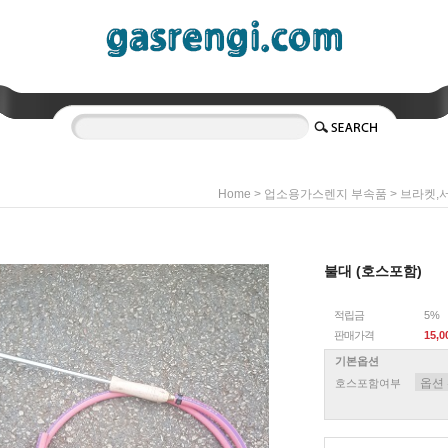
>
>
Home
업소용가스렌지 부속품
브라켓,
불대 (호스포함)
적립금
5%
판매가격
15,
기본옵션
호스포함여부