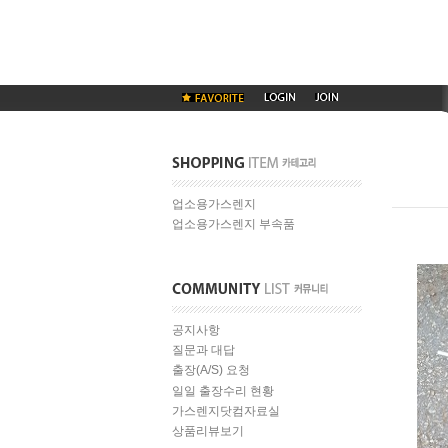
업소용가스렌지
업소용가스렌지 부속품
공지사항
질문과 대답
출장(A/S) 요청
일일 출장수리 현황
가스렌지닷컴자료실
상품리뷰보기