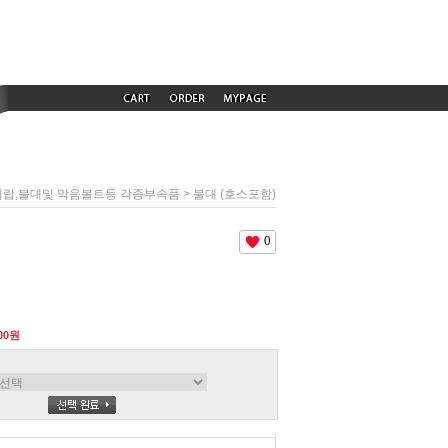
> 불대 (호스포함)
서랍,불대및 막음볼트등 각종부속품
0
000원