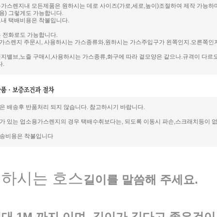
용가스렌지내 모든제품은 원하시는 데로 사이즈(가로,세로,높이)조절하여 제작 가능하
용) 그렇게도 가능합니다.
트내 택배비용은 착불입니다.
은 전화로도 가능합니다.
가스렌지 주문시, 사용하시는 가스종류와,원하시는 가스주입구가 왼쪽인지.오른쪽인지
렌지밸브,노즐 구매시,사용하시는 가스종류,화구에 따라 겉모양은 같으나.규격이 다르오
.
은 배송후 반품처리 되지 않습니다. 참고하시기 바랍니다.
가 있는 업소용가스렌지의 경우 택배수취보다는, 되도록 이동시 파손,스크래치등이 없
배송비용은 착불입니다
하시는 호스
길이를 말씀해 주세요.
 1M 까지 이며, 길이가 길다고 좋은것이