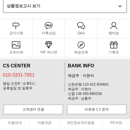
상품정보고시 보기
공지사항
카톡상담
Q&A
멤버쉽
포토리뷰
VIP 게시판
배송조회
기획전
CS CENTER
BANK INFO
010-3331-7051
예금주 : 이현아
평일 오전9~ 오후5시
신한은행 110 422 934601
공휴일및 토.일휴무
예금주 : 이현아
신협 136 000 880258
예금주 : 남홍우
고객센터 연결
비회원 1:1 문의
이용안내
이용약관
개인정보처리방침
PC버전