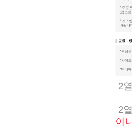
* 주문
(업소용
* 가스
바랍니다
*본상품
*사이즈
*택배
2열
2열
이나