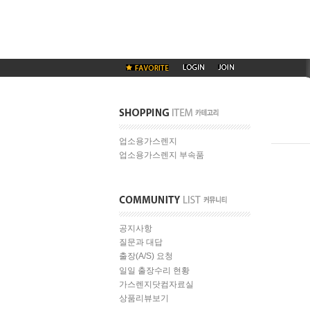
업소용가스렌지
업소용가스렌지 부속품
공지사항
질문과 대답
출장(A/S) 요청
일일 출장수리 현황
가스렌지닷컴자료실
상품리뷰보기