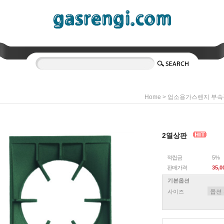
>
Home
업소용가스렌지 부속
2열상판
적립금
5%
판매가격
35,
기본옵션
사이즈