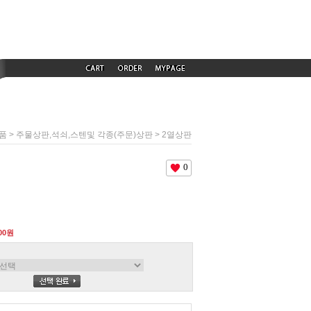
>
> 2열상판
품
주물상판,석쇠,스텐및 각종(주문)상판
0
000원