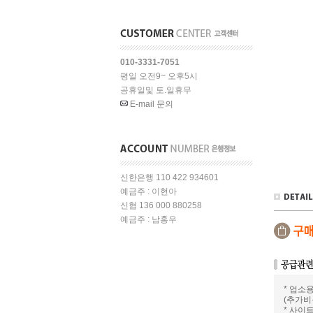
010-3331-7051
평일 오전9~ 오후5시
공휴일및 토.일휴무
E-mail 문의
신한은행 110 422 934601
예금주 : 이현아
신협 136 000 880258
예금주 : 남홍우
* 업소
(추가비
* 사이