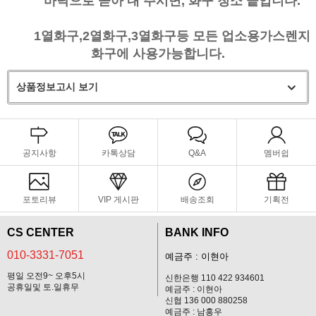
바닥으로 쏟아 내 주시면, 화구 청소 끝입니다.
1열화구,2열화구,3열화구등 모든 업소용가스렌지
화구에 사용가능합니다.
상품정보고시 보기
공지사항
카톡상담
Q&A
멤버쉽
포토리뷰
VIP 게시판
배송조회
기획전
CS CENTER
BANK INFO
010-3331-7051
예금주 : 이현아
평일 오전9~ 오후5시
신한은행 110 422 934601
공휴일및 토.일휴무
예금주 : 이현아
신협 136 000 880258
예금주 : 남홍우