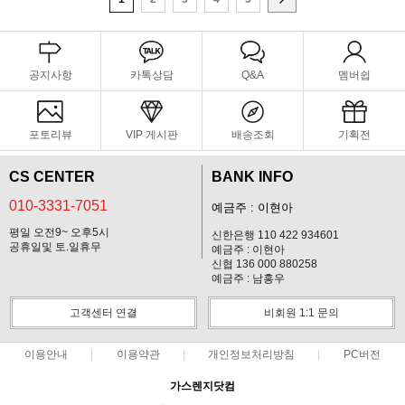
공지사항
카톡상담
Q&A
멤버쉽
포토리뷰
VIP 게시판
배송조회
기획전
CS CENTER
BANK INFO
010-3331-7051
예금주 : 이현아
평일 오전9~ 오후5시
신한은행 110 422 934601
공휴일및 토.일휴무
예금주 : 이현아
신협 136 000 880258
예금주 : 남홍우
고객센터 연결
비회원 1:1 문의
이용안내
이용약관
개인정보처리방침
PC버전
가스렌지닷컴