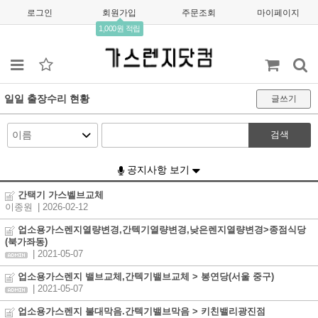
로그인
회원가입
주문조회
마이페이지
1,000원 적립
일일 출장수리 현황
글쓰기
검색
공지사항 보기
간택기 가스벨브교체
이종원
| 2026-02-12
업소용가스렌지열량변경,간텍기열량변경,낮은렌지열량변경>종점식당
(북가좌동)
| 2021-05-07
업소용가스렌지 밸브교체,간텍기밸브교체 > 봉연당(서울 중구)
| 2021-05-07
업소용가스렌지 불대막음.간텍기밸브막음 > 키친밸리광진점