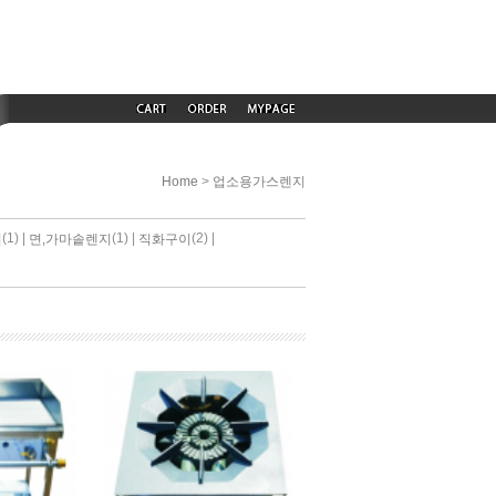
>
Home
업소용가스렌지
(1) |
(1) |
(2) |
기
면,가마솥렌지
직화구이