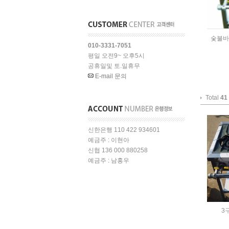
숯불바
010-3331-7051
평일 오전9~ 오후5시
공휴일및 토.일휴무
E-mail 문의
Total
41
신한은행 110 422 934601
예금주 : 이현아
신협 136 000 880258
예금주 : 남홍우
3