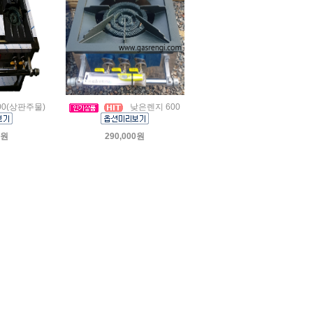
00(상판주물)
낮은렌지 600
0원
290,000원