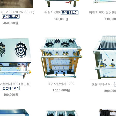
 1200(1200*600*800)
해면기 600
탕렌지 600(철상판
840,000원
330,00
460,000원
이블렌지 900 (철판형)
4구 오븐렌지 1200
숯불바베큐 600
1,110,000원
590,00
400,000원