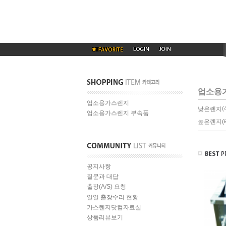
업소용
업소용가스렌지
(
낮은렌지
업소용가스렌지 부속품
높은렌지(
공지사항
질문과 대답
출장(A/S) 요청
일일 출장수리 현황
가스렌지닷컴자료실
상품리뷰보기