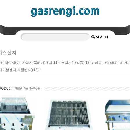
가스렌지
4) |
(1) |
(11) |
(1) |
(2) |
탕렌지
간텍기(뚝배기)렌지
부침기(그리들)
바베큐,그릴러
해면
(18) |
테이블렌지,복합렌지)