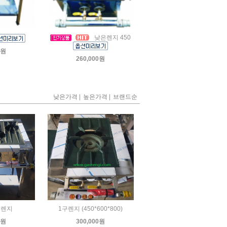
낮은렌지 450
0원
260,000원
|
|
낮은가격
높은가격
브랜드순
구렌지
1구렌지 (450*600*800)
0원
300,000원