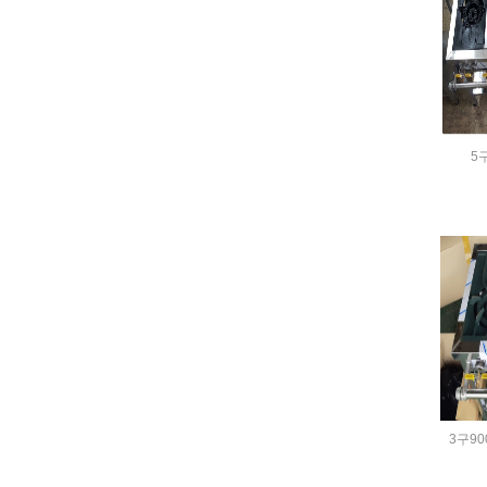
5구
3구90