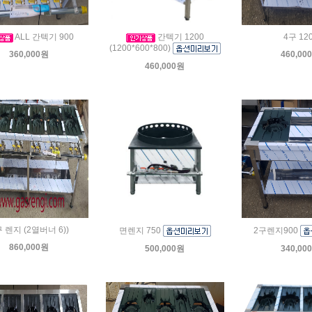
ALL 간텍기 900
간텍기 1200
4구 12
(1200*600*800)
360,000원
460,00
460,000원
 렌지 (2열버너 6))
면렌지 750
2구렌지900
860,000원
500,000원
340,00