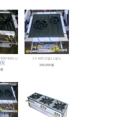
600*800) 신
2구 600 (2열1,1열1)
350,000원
0원