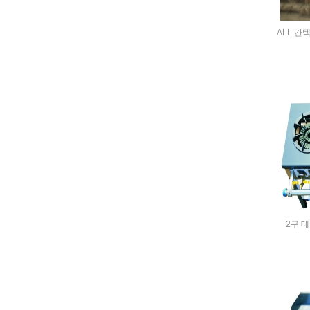
ALL 간텍기
2구 테