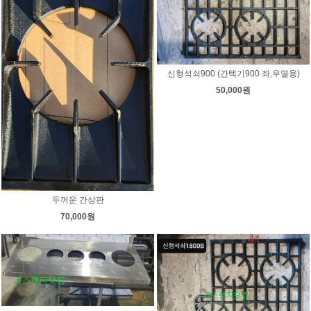
신형석쇠900 (간텍기900 좌,우열용)
50,000원
두꺼운 간상판
70,000원