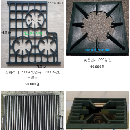
낮은렌지 500상판
60,000원
신형석쇠 1500A 양열용 / 1200좌열,
우열용
50,000원