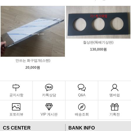
철상판(뚝배기상판)
130,000원
안쓰는 화구덥개(스텐)
20,000원
공지사항
카톡상담
Q&A
멤버쉽
포토리뷰
VIP 게시판
배송조회
기획전
CS CENTER
BANK INFO