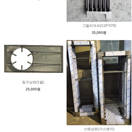
그릴러석쇠(110*470)
35,000원
링구상판(1열)
25,000원
스텐상판(가스렌지)