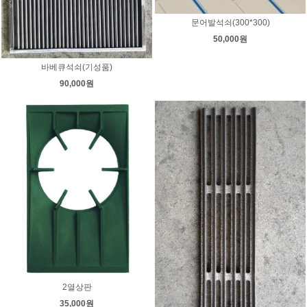
문어발석쇠(300*300)
50,000원
바베큐석쇠(기성품)
90,000원
2열상판
35,000원