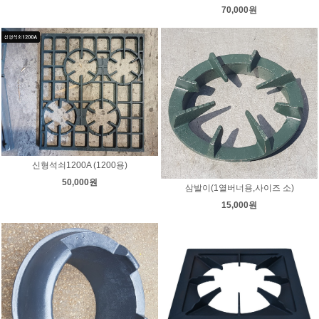
70,000원
신형석쇠1200A (1200용)
50,000원
삼발이(1열버너용,사이즈 소)
15,000원