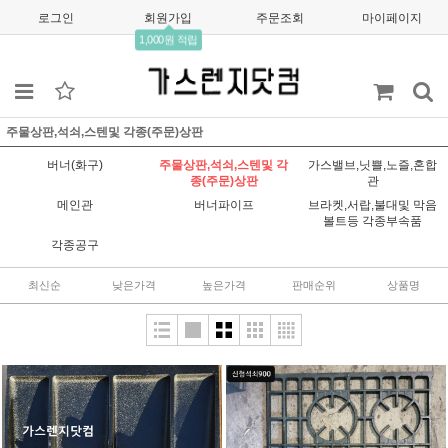
로그인
회원가입
주문조회
마이페이지
1,000원 적립
주물상판,석쇠,스텐및 각종(주문)상판
버너(화구)
주물상판,석쇠,스텐및 각
가스밸브,닛쁠,노즐,혼합
종(주문)상판
관
메인관
버너파이프
브라켓,서랍,불대및 막음
볼트등 각종부속품
각종공구
최신순
낮은가격
높은가격
판매순위
상품명